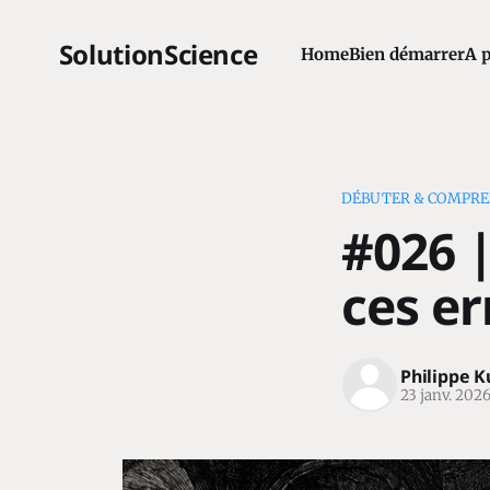
SolutionScience
Home
Bien démarrer
A 
DÉBUTER & COMPRE
#026 |
ces er
Philippe 
23 janv. 202