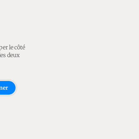
per le côté
les deux
ner