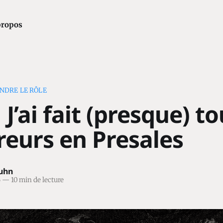
propos
NDRE LE RÔLE
 J’ai fait (presque) t
reurs en Presales
Kuhn
6
—
10 min de lecture