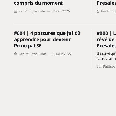
compris du moment
Presale
Par Philippe Kuhn
03 avr. 2026
Par Phili
#004 | 4 postures que j’ai dû
#000 | L
apprendre pour devenir
rêvé de 
Principal SE
Presale
Il arrive q
Par Philippe Kuhn
08 août 2025
sans vraimen
suit une op
Par Philipp
comme on pe
! Et puis, 
cycle de ve
level, un A