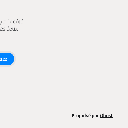
per le côté
les deux
ner
Propulsé par
Ghost