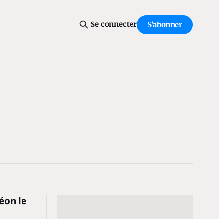
Se connecter
S'abonner
éon le