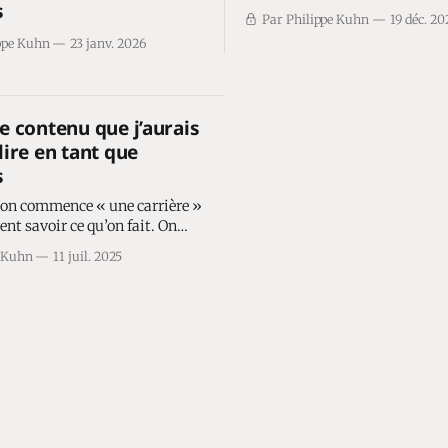
s
Par Philippe Kuhn
19 déc. 20
ppe Kuhn
23 janv. 2026
e contenu que j’aurais
lire en tant que
s
u’on commence « une carrière »
t savoir ce qu’on fait. On
portunité, on se débrouille
e Kuhn
11 juil. 2025
ut... et on apprend sur le tas
un jour, on se retrouve dans un
nte stratégique avec un C-
E stressé,