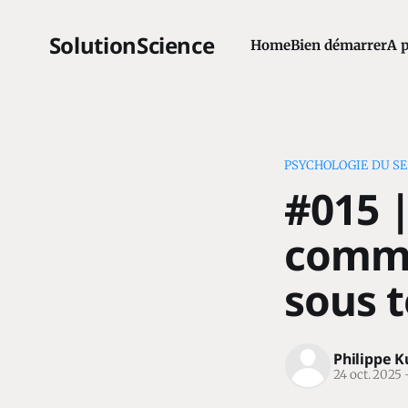
SolutionScience
Home
Bien démarrer
A 
PSYCHOLOGIE DU SE
#015 |
comme
sous 
Philippe 
24 oct. 2025