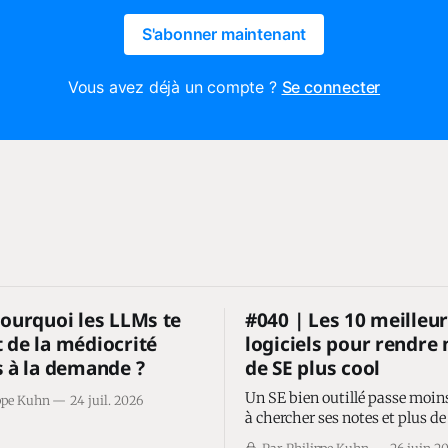
S'abonner maintenant
Vous avez déjà un compte ?
Se connecter
Pourquoi les LLMs te
#040 | Les 10 meilleu
 de la médiocrité
logiciels pour rendre
s à la demande ?
de SE plus cool
Un SE bien outillé passe moin
ppe Kuhn
24 juil. 2026
à chercher ses notes et plus d
driver ses deals.