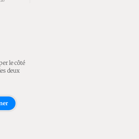
026
per le côté
les deux
ner