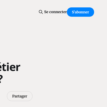
Se connecter
S'abonner
tier
?
Partager