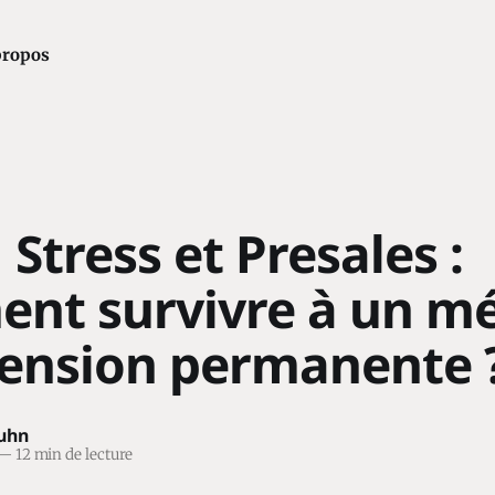
propos
 Stress et Presales :
nt survivre à un mé
tension permanente 
Kuhn
—
12 min de lecture